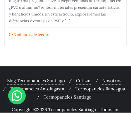
hogar. Una pregunta clave al elegir ventanas de termopanel es:
¿PVC o aluminio? Ambos materiales presentan características
y beneficios únicos. En este artículo, exploraremos las
diferencias y ventajas de PVC y […]
3 minutos de lectura
Blog Termopaneles Santiago
Cotizar
Nosotros
Termopaneles Antofagasta
Termopaneles Rancagua
Termopaneles Santiago
Copyright ©2026 Termopaneles Santiago . Todos los
derechos reservados.
Desarrollado por
WordPress
&
Diseñado por
Bizberg Themes